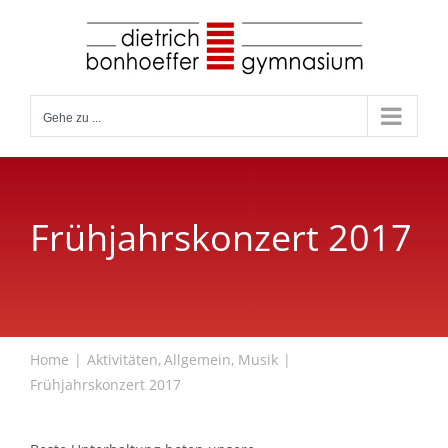
Zum
Inhalt
springen
Gehe zu ...
Frühjahrskonzert 2017
Home
Aktivitäten
Allgemein
Musik
Frühjahrskonzert 2017