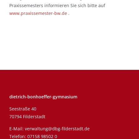
Praxissemesters informieren Sie sich bitte auf
www.praxissemester-bw.de
.
dietrich-bonhoeffer-gymnasium
Seestraße 40
70794 Filderstadt
E-Mail:
verwaltung@dbg-filderstadt.de
Telefon:
07158 98502 0