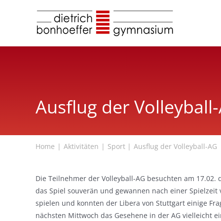
Zum
Inhalt
springen
Ausflug der Volleyball
Home
Aktivitäten
Sport
Ausflug der Volleyball-AG
Die Teilnehmer der Volleyball-AG besuchten am 17.02. 
das Spiel souverän und gewannen nach einer Spielzeit 
spielen und konnten der Libera von Stuttgart einige Fra
nächsten Mittwoch das Gesehene in der AG vielleicht e