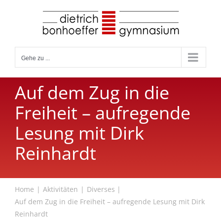
Zum
Inhalt
springen
Gehe zu ...
Auf dem Zug in die
Freiheit – aufregende
Lesung mit Dirk
Reinhardt
Home
Aktivitäten
Diverses
Auf dem Zug in die Freiheit – aufregende Lesung mit Dirk
Reinhardt