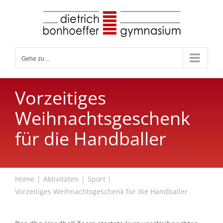
Zum
Inhalt
springen
Gehe zu ...
Vorzeitiges
Weihnachtsgeschenk
für die Handballer
Home
Aktivitäten
Sport
Vorzeitiges Weihnachtsgeschenk für die Handballer