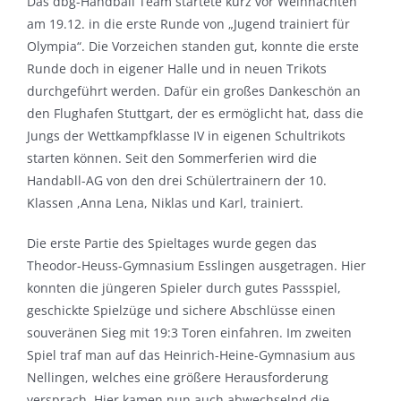
Das dbg-Handball Team startete kurz vor Weihnachten
am 19.12. in die erste Runde von „Jugend trainiert für
Olympia“. Die Vorzeichen standen gut, konnte die erste
Runde doch in eigener Halle und in neuen Trikots
durchgeführt werden. Dafür ein großes Dankeschön an
den Flughafen Stuttgart, der es ermöglicht hat, dass die
Jungs der Wettkampfklasse IV in eigenen Schultrikots
starten können. Seit den Sommerferien wird die
Handabll-AG von den drei Schülertrainern der 10.
Klassen ,Anna Lena, Niklas und Karl, trainiert.
Die erste Partie des Spieltages wurde gegen das
Theodor-Heuss-Gymnasium Esslingen ausgetragen. Hier
konnten die jüngeren Spieler durch gutes Passspiel,
geschickte Spielzüge und sichere Abschlüsse einen
souveränen Sieg mit 19:3 Toren einfahren. Im zweiten
Spiel traf man auf das Heinrich-Heine-Gymnasium aus
Nellingen, welches eine größere Herausforderung
versprach. Hier kamen nun auch abwechselnd die