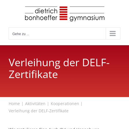
Zum
Inhalt
springen
Gehe zu ...
Verleihung der DELF-
Zertifikate
Home
Aktivitäten
Kooperationen
Verleihung der DELF-Zertifikate