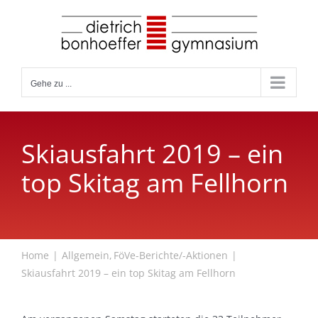
Zum
Inhalt
springen
Gehe zu ...
Skiausfahrt 2019 – ein
top Skitag am Fellhorn
Home
Allgemein
FöVe-Berichte/-Aktionen
Skiausfahrt 2019 – ein top Skitag am Fellhorn