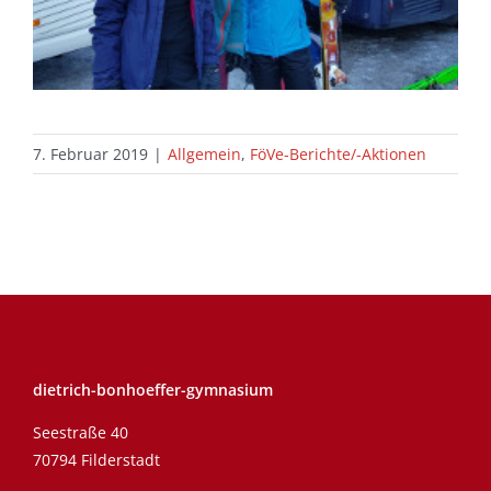
7. Februar 2019
|
Allgemein
,
FöVe-Berichte/-Aktionen
dietrich-bonhoeffer-gymnasium
Seestraße 40
70794 Filderstadt