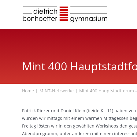
Zum
Inhalt
springen
Mint 400 Hauptstadtfo
Home
MINT-Netzwerke
Mint 400 Hauptstadtforum –
Patrick Rieker und Daniel Klein (beide Kl. 11) haben 
wurden wir mittags mit einem warmen Mittagessen begr
Freitag lösten wir in den gewählten Workshops den ge
Abendprogramm, unter anderem mit einem interessanten L