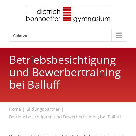
Zum
Inhalt
springen
Gehe zu ...
Betriebsbesichtigung
und Bewerbertraining
bei Balluff
Home
Bildungspartner
Betriebsbesichtigung und Bewerbertraining bei Balluff