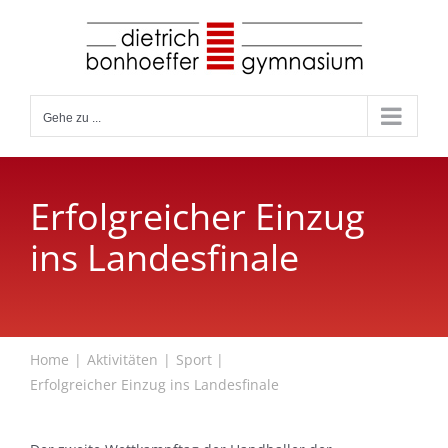
Zum
Inhalt
springen
Gehe zu ...
Erfolgreicher Einzug
ins Landesfinale
Home
Aktivitäten
Sport
Erfolgreicher Einzug ins Landesfinale