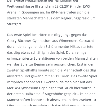
Der zweite Wettkampftag der Handballer der
Wettkampfklasse III stand am 28.02.2019 in der EWS-
Arena in Göppingen an. Im RP-Finale trafen sich die
stärksten Mannschaften aus dem Regierungspräsidium
Stuttgart.
Das erste Spiel bestritten die dbg-Jungs gegen das
Georg-Büchner-Gymnasium aus Winnenden. Gecoacht
durch den angehenden Schülermentor Niklas startete
das dbg etwas schläfrig in das Spiel. Durch einige
unkonzentrierte Spielaktionen von beiden Mannschaften
war das Spiel zu Beginn sehr ausgeglichen. Erst in der
zweiten Spielhälfte konnte sich die Mannschaft des dbg
absetzten und gewann mit 16:11 Toren. Das zweite Spiel
versprach spannend zu werden, da man hier auf das
Mörike-Gymnasium Göppingen traf. Auch hier wurde in
der ersten Halbzeit auf Augenhöhe gespielt – keine der
Mannschaften konnte sich absetzten. In den zweiten 10
Minuten jedoch wendete sich das Blatt und die Jungs