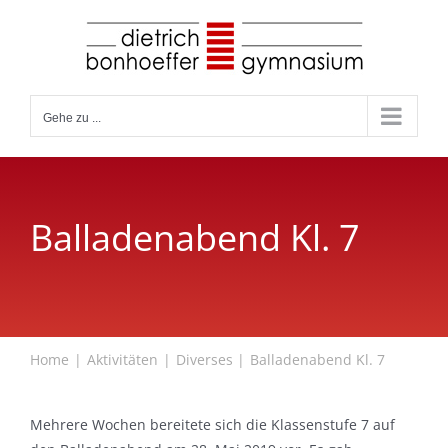
Zum
Inhalt
springen
Gehe zu ...
Balladenabend Kl. 7
Home
Aktivitäten
Diverses
Balladenabend Kl. 7
Mehrere Wochen bereitete sich die Klassenstufe 7 auf