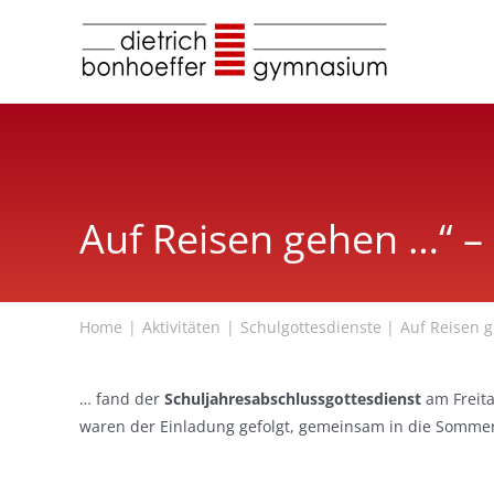
Zum
Inhalt
springen
Auf Reisen gehen …“ –
Home
Aktivitäten
Schulgottesdienste
Auf Reisen 
… fand der
Schuljahresabschlussgottesdienst
am Freita
waren der Einladung gefolgt, gemeinsam in die Sommerfe