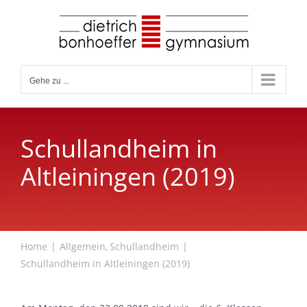
Zum
Inhalt
springen
Gehe zu ...
Schullandheim in
Altleiningen (2019)
Home
Allgemein
Schullandheim
Schullandheim in Altleiningen (2019)