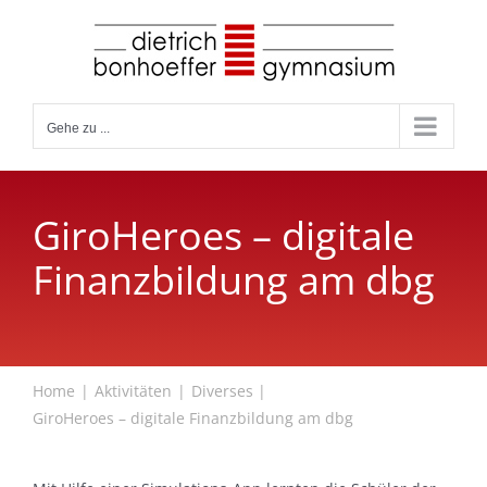
Zum
Inhalt
springen
Gehe zu ...
GiroHeroes – digitale
Finanzbildung am dbg
Home
Aktivitäten
Diverses
GiroHeroes – digitale Finanzbildung am dbg