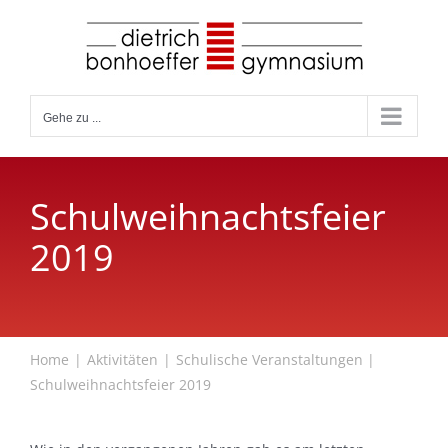
Zum
Inhalt
springen
Gehe zu ...
Schulweihnachtsfeier
2019
Home
Aktivitäten
Schulische Veranstaltungen
Schulweihnachtsfeier 2019