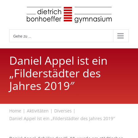
Zum
Inhalt
springen
Gehe zu ...
Daniel Appel ist ein
„Filderstädter des
Jahres 2019″
Home
Aktivitäten
Diverses
Daniel Appel ist ein „Filderstädter des Jahres 2019″