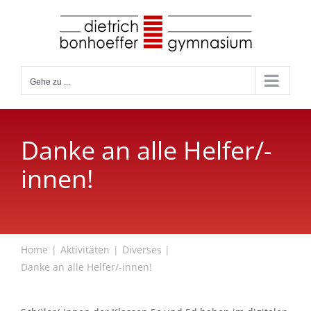
Zum
Inhalt
springen
Gehe zu ...
Danke an alle Helfer/-
innen!
Home
Aktivitäten
Diverses
Danke an alle Helfer/-innen!