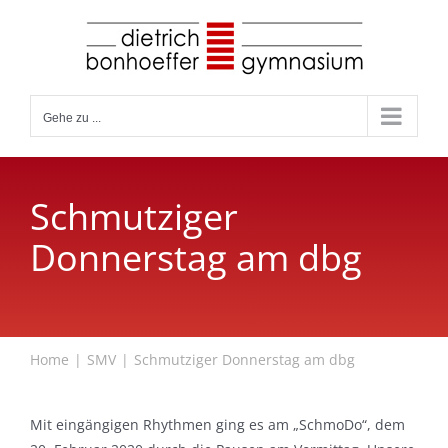
Zum
Inhalt
springen
Gehe zu ...
Schmutziger
Donnerstag am dbg
Home
SMV
Schmutziger Donnerstag am dbg
Mit eingängigen Rhythmen ging es am „SchmoDo“, dem