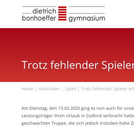
Zum
Inhalt
springen
Trotz fehlender Spiele
Home
Aktivitäten
Sport
Trotz fehlender Spieler er
Am Dienstag, den 13.03.2020 ging es nun auch für unse
Leistungsträger ihren Urlaub in Südtirol verbracht ha
geschwächten Truppe, die sich jedoch trotzdem hohe Zie