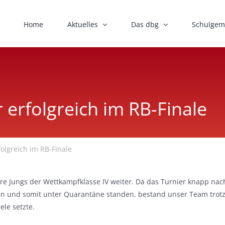
Home
Aktuelles
Das dbg
Schulgem
r erfolgreich im RB-Finale
folgreich im RB-Finale
re Jungs der Wettkampfklasse IV weiter. Da das Turnier knapp nac
tten und somit unter Quarantäne standen, bestand unser Team trot
le setzte.