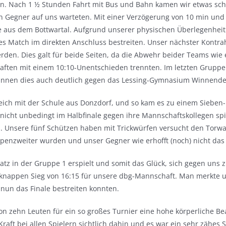
en. Nach 1 ½ Stunden Fahrt mit Bus und Bahn kamen wir etwas sch
en Gegner auf uns warteten. Mit einer Verzögerung von 10 min und 
e aus dem Bottwartal. Aufgrund unserer physischen Überlegenheit 
es Match im direkten Anschluss bestreiten. Unser nächster Kontr
rden. Dies galt für beide Seiten, da die Abwehr beider Teams wie ei
haften mit einem 10:10-Unentschieden trennten. Im letzten Gruppe
nnen dies auch deutlich gegen das Lessing-Gymnasium Winnende
ch mit der Schule aus Donzdorf, und so kam es zu einem Sieben-
cht unbedingt im Halbfinale gegen ihre Mannschaftskollegen spie
Unsere fünf Schützen haben mit Trickwürfen versucht den Torwart
ppenzweiter wurden und unser Gegner wie erhofft (noch) nicht da
tz in der Gruppe 1 erspielt und somit das Glück, sich gegen uns z
nappen Sieg von 16:15 für unsere dbg-Mannschaft. Man merkte uns
un das Finale bestreiten konnten.
n zehn Leuten für ein so großes Turnier eine hohe körperliche Be
Kraft bei allen Spielern sichtlich dahin und es war ein sehr zähes