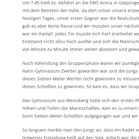
Um 7.45 hieß es: Abfahrt an die EWS Arena in Göpping
mit dem Betreten der Halle, da dort schon unsere erst
heutigen Tages. Unser erster Gegner war die Realschul
gab es aber keine Pause und wir mussten unser nächst
war ein Kampf. Jedes Tor musste sich hart erarbeitet we
Endstand nicht allzu hoch ausfiel und sich die Mannsc
von Minute zu Minute immer weiter absetzen und gewa
Nach Vollendung der Gruppenphase waren wir punktglei
Hahn-Gymnasium Zweiter geworden war und die Jungs ni
dieses Sieben-Meter-Werfen nicht gewinnen zu müssen. 
dieses Schießen zu gewinnen. So kam es, dass wir Gru
Das Gymnasium aus Weinsberg hatte sich den ersten Pla
Höhen und Tiefen der Mannschaften, kam es zu einem k
beim Sieben-Meter-Schießen aufgegangen war und wir n
So langsam merkte man den Jungs an, dass ein Kader vo
teilweiser Ermüdung heiß auf den Sieg. Jedoch war die 