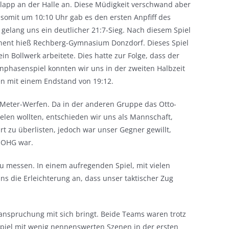
lapp an der Halle an. Diese Müdigkeit verschwand aber
somit um 10:10 Uhr gab es den ersten Anpfiff des
gelang uns ein deutlicher 21:7-Sieg. Nach diesem Spiel
ahent hieß Rechberg-Gymnasium Donzdorf. Dieses Spiel
n Bollwerk arbeitete. Dies hatte zur Folge, dass der
nphasenspiel konnten wir uns in der zweiten Halbzeit
n mit einem Endstand von 19:12.
Meter-Werfen. Da in der anderen Gruppe das Otto-
len wollten, entschieden wir uns als Mannschaft,
 zu überlisten, jedoch war unser Gegner gewillt,
s OHG war.
u messen. In einem aufregenden Spiel, mit vielen
 die Erleichterung an, dass unser taktischer Zug
anspruchung mit sich bringt. Beide Teams waren trotz
 Spiel mit wenig nennenswerten Szenen in der ersten