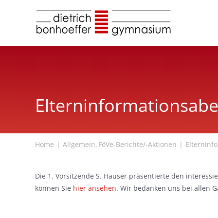
Zum
Inhalt
springen
Elterninformations­ab
Home
Allgemein
FöVe-Berichte/-Aktionen
Elterninf
Die 1. Vorsitzende S. Hauser präsentierte den interessi
können Sie
hier ansehen
. Wir bedanken uns bei allen 