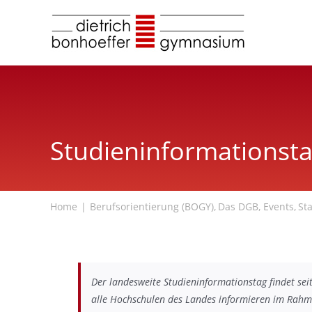
Zum
Inhalt
springen
Studieninformationstag
Home
Berufsorientierung (BOGY)
Das DGB
Events
Sta
Der landesweite Studieninformationstag findet se
alle Hochschulen des Landes informieren im Rahme