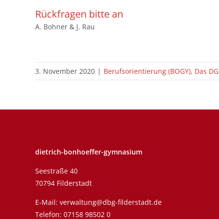
Rückfragen bitte an
A. Bohner & J. Rau
3. November 2020
|
Berufsorientierung (BOGY)
,
Das DG
dietrich-bonhoeffer-gymnasium
Seestraße 40
70794 Filderstadt
E-Mail:
verwaltung@dbg-filderstadt.de
Telefon:
07158 98502 0