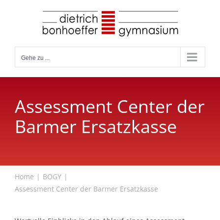
Zum
Inhalt
springen
Gehe zu ...
Assessment Center der
Barmer Ersatzkasse
Home
BOGY
Assessment Center der Barmer Ersatzkasse