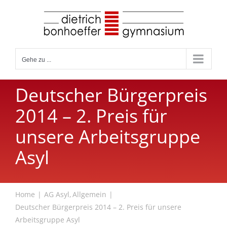
Zum
Inhalt
springen
Gehe zu ...
Deutscher Bürgerpreis
2014 – 2. Preis für
unsere Arbeitsgruppe
Asyl
Home
AG Asyl
Allgemein
Deutscher Bürgerpreis 2014 – 2. Preis für unsere
Arbeitsgruppe Asyl