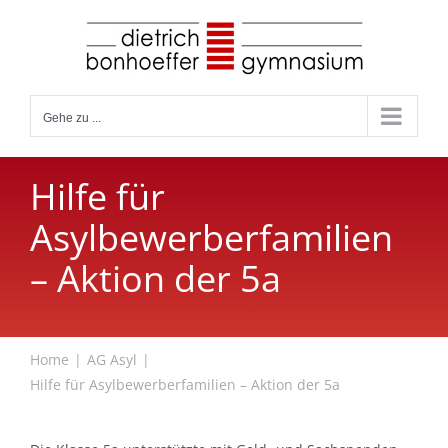
Zum
Inhalt
springen
Gehe zu ...
Hilfe für
Asylbewerberfamilien
– Aktion der 5a
Home
AG Asyl
Hilfe für Asylbewerberfamilien – Aktion der 5a