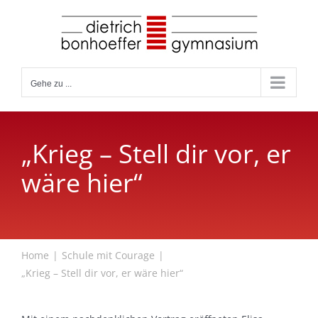
Zum
Inhalt
springen
Gehe zu ...
„Krieg – Stell dir vor, er
wäre hier“
Home
Schule mit Courage
„Krieg – Stell dir vor, er wäre hier“