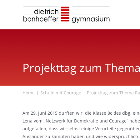
Zum
Inhalt
springen
Projekttag zum Thema
Home
Schule mit Courage
Projekttag zum Thema Ra
Am 29. Juni 2015 durften wir, die Klasse 8c des dbg, e
Lena vom „Netzwerk für Demokratie und Courage“ haben
aufgefallen, dass wir selbst einige Vorurteile gegenü
Ausländer zu kämpfen haben und wie widersprüchlich 