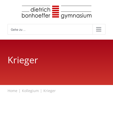
Zum
Inhalt
springen
Gehe zu ...
Krieger
Home
Kollegium
Krieger