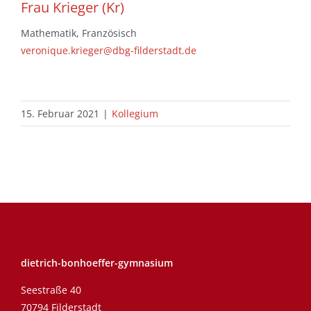
Frau Krieger (Kr)
Mathematik, Französisch
veronique.krieger@dbg-filderstadt.de
15. Februar 2021
|
Kollegium
dietrich-bonhoeffer-gymnasium
Seestraße 40
70794 Filderstadt