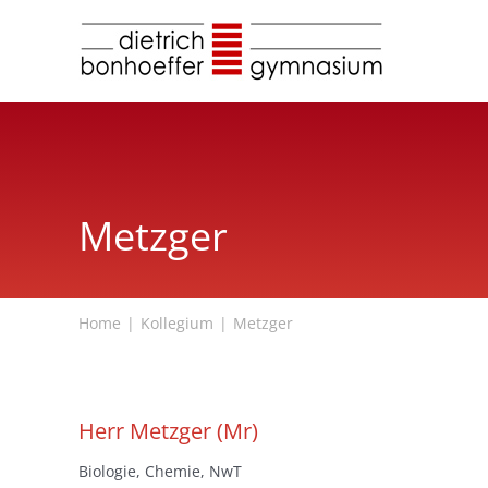
Zum
Inhalt
springen
Metzger
Home
Kollegium
Metzger
Herr Metzger (Mr)
Biologie, Chemie, NwT