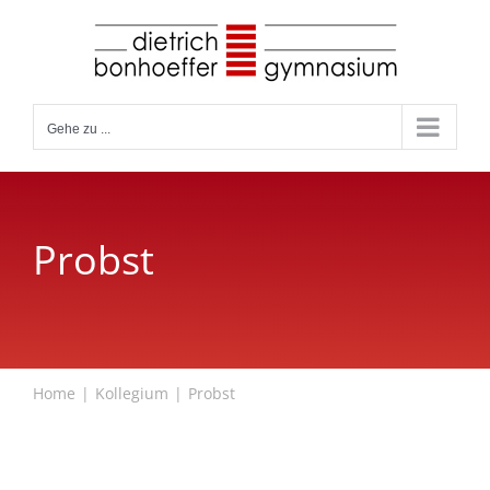
Zum
Inhalt
springen
Gehe zu ...
Probst
Home
Kollegium
Probst