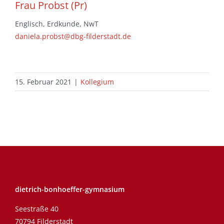
Frau Probst (Pr)
Englisch, Erdkunde, NwT
daniela.probst@dbg-filderstadt.de
15. Februar 2021
|
Kollegium
dietrich-bonhoeffer-gymnasium
Seestraße 40
70794 Filderstadt