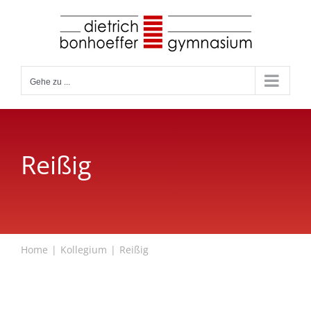
Zum
Inhalt
springen
Gehe zu ...
Reißig
Home
Kollegium
Reißig