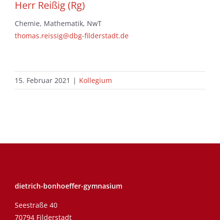
Herr Reißig (Rg)
Chemie, Mathematik, NwT
thomas.reissig@dbg-filderstadt.de
15. Februar 2021
|
Kollegium
dietrich-bonhoeffer-gymnasium
Seestraße 40
70794 Filderstadt