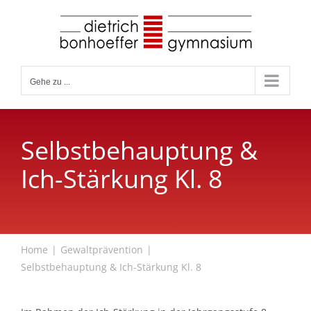
Zum
Inhalt
springen
Gehe zu ...
Selbstbehauptung &
Ich-Stärkung Kl. 8
Home
Gewaltprävention
Selbstbehauptung & Ich-Stärkung Kl. 8