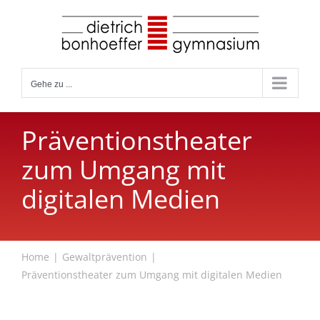
Zum
Inhalt
springen
Gehe zu ...
Präventionstheater
zum Umgang mit
digitalen Medien
Home
Gewaltprävention
Präventionstheater zum Umgang mit digitalen Medien