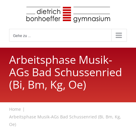
Zum
Inhalt
springen
Gehe zu ...
Arbeitsphase Musik-
AGs Bad Schussenried
(Bi, Bm, Kg, Oe)
Home
Arbeitsphase Musik-AGs Bad Schussenried (Bi, Bm, Kg,
Oe)