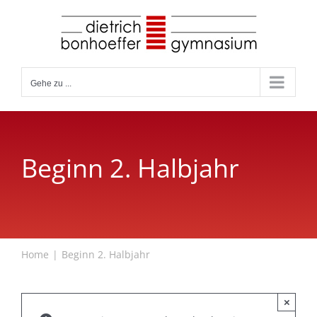
Zum
Inhalt
springen
Gehe zu ...
Beginn 2. Halbjahr
Home
Beginn 2. Halbjahr
×