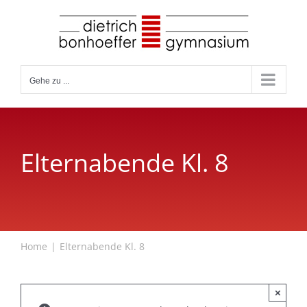
Zum
Inhalt
springen
Gehe zu ...
Elternabende Kl. 8
Home
Elternabende Kl. 8
×