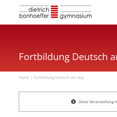
Zum
Inhalt
springen
Fortbildung Deutsch 
Home
Fortbildung Deutsch am dbg
Diese Veranstaltung h