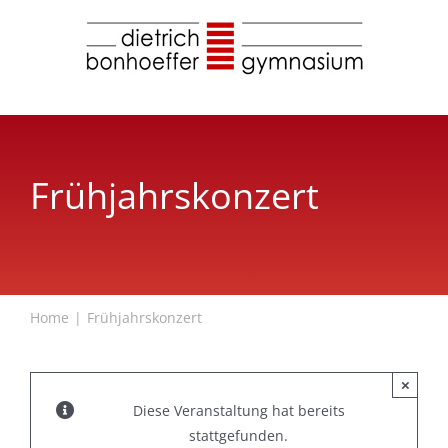
Zum
Inhalt
springen
Frühjahrskonzert
Home
Frühjahrskonzert
×
Diese Veranstaltung hat bereits
stattgefunden.