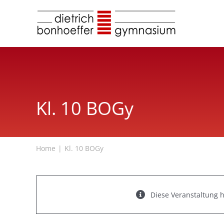
Zum
Inhalt
springen
Kl. 10 BOGy
Home
Kl. 10 BOGy
Diese Veranstaltung h