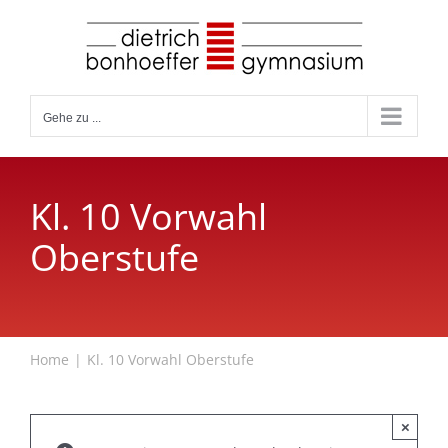
Zum
Inhalt
springen
Gehe zu ...
Kl. 10 Vorwahl
Oberstufe
Home
Kl. 10 Vorwahl Oberstufe
×