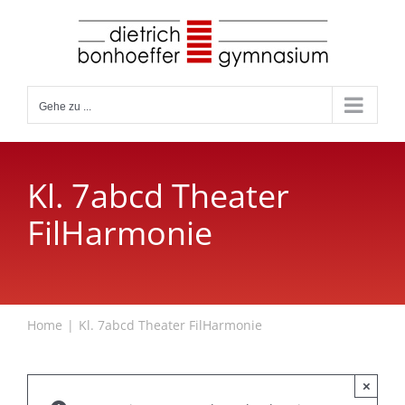
Zum
Inhalt
springen
Gehe zu ...
Kl. 7abcd Theater
FilHarmonie
Home
Kl. 7abcd Theater FilHarmonie
×