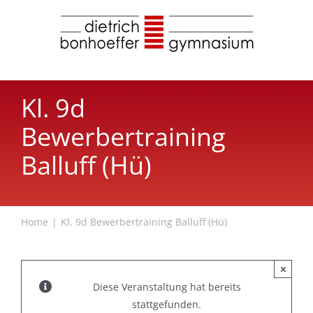
Zum
Inhalt
springen
Kl. 9d
Bewerbertraining
Balluff (Hü)
Home
Kl. 9d Bewerbertraining Balluff (Hü)
×
Diese Veranstaltung hat bereits
stattgefunden.