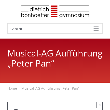
Zum
Inhalt
springen
Gehe zu ...
Musical-AG Aufführung
„Peter Pan“
Home
Musical-AG Aufführung „Peter Pan“
×