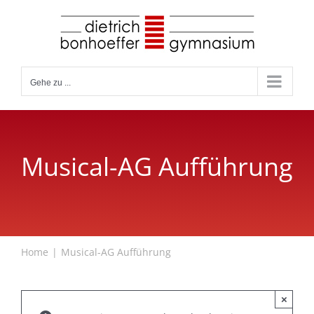
Zum
Inhalt
springen
Gehe zu ...
Musical-AG Aufführung
Home
Musical-AG Aufführung
×