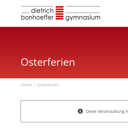
Zum
Inhalt
springen
Osterferien
Home
Osterferien
Diese Veranstaltung h