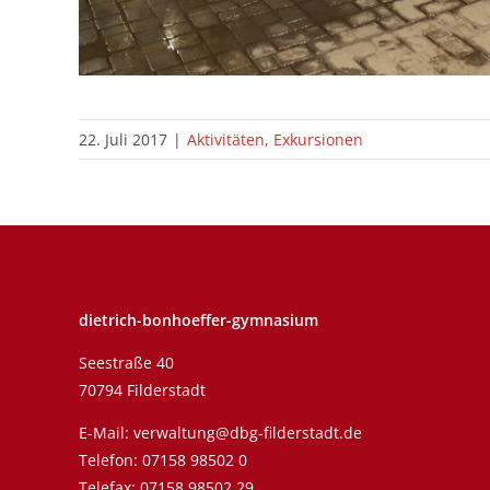
22. Juli 2017
|
Aktivitäten
,
Exkursionen
dietrich-bonhoeffer-gymnasium
Seestraße 40
70794 Filderstadt
E-Mail:
verwaltung@dbg-filderstadt.de
Telefon:
07158 98502 0
Telefax: 07158 98502 29