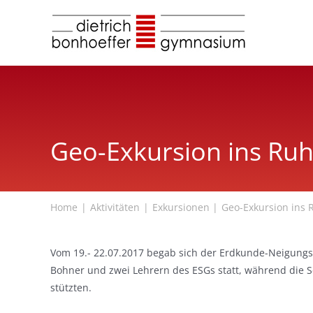
Zum
Inhalt
springen
Geo-Exkursion ins Ruh
Home
Aktivitäten
Exkursionen
Geo-Exkursion ins 
Vom 19.- 22.07.2017 begab sich der Erdkunde-Neigungsk
Bohner und zwei Lehrern des ESGs statt, während die Sch
stützten.