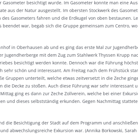
r Gasometer besichtigt wurde. Im Gasometer konnte man eine Aus
 aus der Natur ausgestellt. Im obersten Stockwerk des Gasometer
 des Gasometers fahren und die Erdkugel von oben bestaunen. Le
 beendet war, begab sich die Gruppe gemeinsam zum Centro, wo j
nhof in Oberhausen ab und es ging das erste Mal zur Jugendherb
er Jugendherberge mit dem Zug zum Stahlwerk Thyssen Krupp nach
triebes besichtigt werden konnte. Dennoch war die Führung höchst
 sehr schön und interessant. Am Freitag nach dem Frühstück stand
ße Gruppen unterteilt, welche etwas zeitversetzt in die Zeche gin
 die Decke zu stoßen. Auch diese Führung war sehr interessant 
 Mittag ging es dann zur Zeche Zollverein, welche bei einer Exkursi
gen und dieses selbstständig erkunden. Gegen Nachmittag stattete
 und die Besichtigung der Stadt auf dem Programm und anschließ
 und abwechslungsreiche Exkursion war. (Annika Borkowski, Sarah S