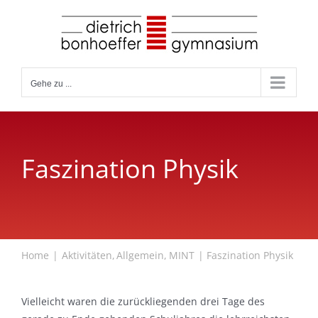
Zum
Inhalt
springen
Gehe zu ...
Faszination Physik
Home
Aktivitäten
Allgemein
MINT
Faszination Physik
Vielleicht waren die zurückliegenden drei Tage des