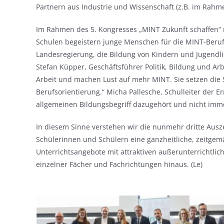
Partnern aus Industrie und Wissenschaft (z.B. im Rah
Im Rahmen des 5. Kongresses „MINT Zukunft schaffen“ n
Schulen begeistern junge Menschen für die MINT-Beruf
Landesregierung, die Bildung von Kindern und Jugendlic
Stefan Küpper, Geschäftsführer Politik, Bildung und A
Arbeit und machen Lust auf mehr MINT. Sie setzen die Sta
Berufsorientierung.“ Micha Pallesche, Schulleiter der E
allgemeinen Bildungsbegriff dazugehört und nicht imm
In diesem Sinne verstehen wir die nunmehr dritte Ausz
Schülerinnen und Schülern eine ganzheitliche, zeitgem
Unterrichtsangebote mit attraktiven außerunterrichtlic
einzelner Fächer und Fachrichtungen hinaus. (Le)