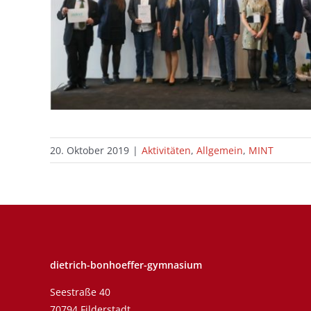
20. Oktober 2019
|
Aktivitäten
,
Allgemein
,
MINT
dietrich-bonhoeffer-gymnasium
Seestraße 40
70794 Filderstadt