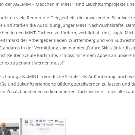
men der AG „MiM – Mädchen in MINT“) sind Leuchtturmprojekte un
utzten viele Redner die Gelegenheit, die anwesenden Schulvertrete
e und stärken die Ausbildung junger MINT-Nachwuchskräfte. Damit
hen in den MINT-Fächern zu fördern, vorbildhaft um“, sagte Michae
rbeitsmarkt der Arbeitgeber Baden-Württemberg und von Südwestmet
ndards in der Vermittlung sogenannter ‚Future Skills‘ (interdiszipl
rnst-Reuter-Schule Karlsruhe, schloss mit einem Appell an unsere Ge
er extra genannt werden muss!“
eichnung als „MINT-freundliche Schule“ als Aufforderung, auch we
äße und zukunftsorientierte Bildung zuteilwerden zu lassen und d
hen Zusatzbausteinen zu kombinieren, fortzusetzen – dies alles auf