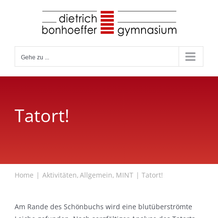
Zum
Inhalt
springen
Gehe zu ...
Tatort!
Home
Aktivitäten
Allgemein
MINT
Tatort!
Am Rande des Schönbuchs wird eine blutüberströmte