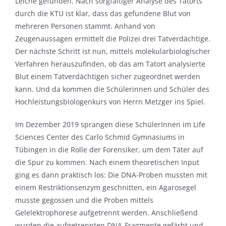
Leiche gefunden. Nach sorgfältiger Analyse des Tatorts
durch die KTU ist klar, dass das gefundene Blut von
mehreren Personen stammt. Anhand von
Zeugenaussagen ermittelt die Polizei drei Tatverdächtige.
Der nächste Schritt ist nun, mittels molekularbiologischer
Verfahren herauszufinden, ob das am Tatort analysierte
Blut einem Tatverdächtigen sicher zugeordnet werden
kann. Und da kommen die Schülerinnen und Schüler des
Hochleistungsbiologenkurs von Herrn Metzger ins Spiel.
Im Dezember 2019 sprangen diese SchülerInnen im Life
Sciences Center des Carlo Schmid Gymnasiums in
Tübingen in die Rolle der Forensiker, um dem Täter auf
die Spur zu kommen. Nach einem theoretischen Input
ging es dann praktisch los: Die DNA-Proben mussten mit
einem Restriktionsenzym geschnitten, ein Agarosegel
musste gegossen und die Proben mittels
Gelelektrophorese aufgetrennt werden. Anschließend
wurden die aufgetrennten DNA-Fragmente gefärbt und