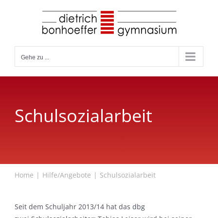
Zum
Inhalt
springen
Gehe zu ...
Schulsozialarbeit
Home
Hilfe/Angebote
Schulsozialarbeit
Seit dem Schuljahr 2013/14 hat das dbg