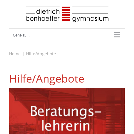
Zum
Inhalt
springen
Gehe zu ...
Home
Hilfe/Angebote
Hilfe/Angebote